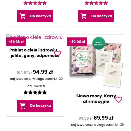


Do koszyka
Do koszyka
-69,98 zł
-30,00 zł
Pakiet o ciele i zdrowiu –
favorite_border
jelita, geny, odporność
94,99 zł
164,97 zł
Najniższa cena w ciągu ostatnich 30
dni :
94,99 zł
Słowa mocy. Karty
favorite_border
afirmacyjne

Do koszyka
69,99 zł
99,99 zł
Najniższa cena w ciągu ostatnich 30