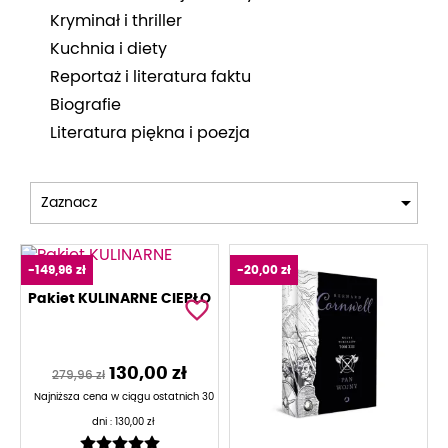
Kryminał i thriller
Kuchnia i diety
Reportaż i literatura faktu
Biografie
Literatura piękna i poezja

Zaznacz
-149,96 zł
-20,00 zł
Pakiet KULINARNE CIEPŁO
favorite_border
130,00 zł
279,96 zł
Najniższa cena w ciągu ostatnich 30
dni :
130,00 zł