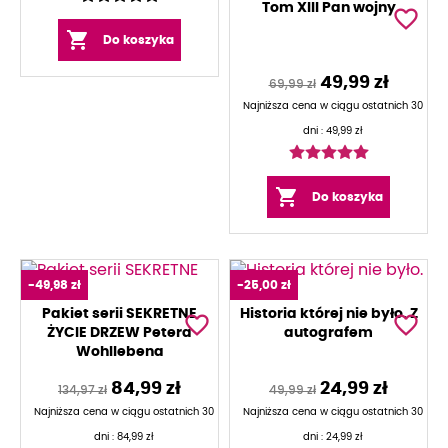
Tom XIII Pan wojny
favorite_border

Do koszyka
49,99 zł
69,99 zł
Najniższa cena w ciągu ostatnich 30
dni :
49,99 zł

Do koszyka
-49,98 zł
-25,00 zł
Pakiet serii SEKRETNE
Historia której nie było. Z
favorite_border
favorite_border
ŻYCIE DRZEW Petera
autografem
Wohllebena
84,99 zł
24,99 zł
134,97 zł
49,99 zł
Najniższa cena w ciągu ostatnich 30
Najniższa cena w ciągu ostatnich 30
dni :
84,99 zł
dni :
24,99 zł