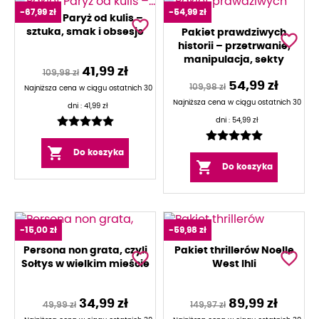
-67,99 zł
-54,99 zł
Pakiet Paryż od kulis –
favorite_border
sztuka, smak i obsesje
Pakiet prawdziwych
favorite_border
historii – przetrwanie,
manipulacja, sekty
41,99 zł
109,98 zł
Akceptuję warunki zawarte w
Polityce prywatności
i
54,99 zł
109,98 zł
wyrażam zgodę na przetwarzanie moich danych
Najniższa cena w ciągu ostatnich 30
osobowych przez Wydawnictwo Otwarte w celu
Najniższa cena w ciągu ostatnich 30
dni :
41,99 zł
przedstawienia oferty.
dni :
54,99 zł

Do koszyka

Do koszyka
-15,00 zł
-59,98 zł
Persona non grata, czyli
Pakiet thrillerów Noelle
favorite_border
favorite_border
Sołtys w wielkim mieście
West Ihli
34,99 zł
89,99 zł
49,99 zł
149,97 zł