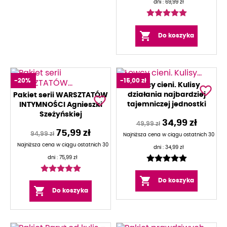
dni :
69,99 zł

Do koszyka
-20%
-15,00 zł
Łowcy cieni. Kulisy
favorite_border
działania najbardziej
Pakiet serii WARSZTATÓW
favorite_border
tajemniczej jednostki
INTYMNOŚCI Agnieszki
policji. Książka z
Szeżyńskiej
34,99 zł
autografem
49,99 zł
75,99 zł
94,99 zł
Najniższa cena w ciągu ostatnich 30
Najniższa cena w ciągu ostatnich 30
dni :
34,99 zł
dni :
75,99 zł

Do koszyka

Do koszyka
Newsletter
Bądź na bieżąco z nowościami wydawniczymi!