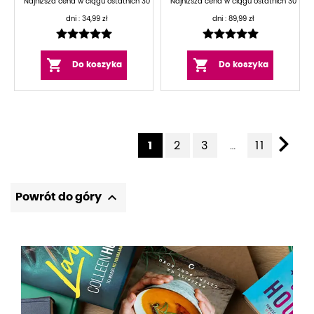
Najniższa cena w ciągu ostatnich 30
Najniższa cena w ciągu ostatnich 30
dni :
34,99 zł
dni :
89,99 zł


Do koszyka
Do koszyka

1
2
3
11
…

Powrót do góry