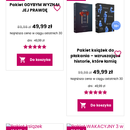
Pakiet GDYBYM WYZNAŁ
favorite_border
JEJ PRAWDĘ
49,99 zł
89,98 zł
Najniższa cena w ciągu ostatnich 30
dni :
49,99 zł
Pakiet książek do
favorite_border
płakania – wzruszające

Do koszyka
historie, które łamią
serce
49,99 zł
99,98 zł
Najniższa cena w ciągu ostatnich 30
dni :
49,99 zł

Do koszyka