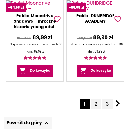
-64,98 zł
-59,98 zł
Pakiet Moondrive
Pakiet DUNBRIDGE
favorite_border
favorite_border
Shadows – mroczne
ACADEMY
historie young adult
89,99 zł
89,99 zł
154,97 zł
149,97 zł
Najniższa cena w ciągu ostatnich 30
Najniższa cena w ciągu ostatnich 30
dni :
89,99 zł
dni :
89,99 zł


Do koszyka
Do koszyka

1
2
3

Powrót do góry