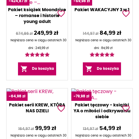
-424,87 zł
-59,98 zł
Pakiet książek Moondrive
Pakiet WAKACYJNY 3 w 1
favorite_border
favorite_border
– romanse i historie
young adult
249,99 zł
84,99 zł
674,86 zł
144,97 zł
Najniższa cena w ciągu ostatnich 30
Najniższa cena w ciągu ostatnich 30
dni :
249,99 zł
dni :
84,99 zł


Do koszyka
Do koszyka
-64,98 zł
-79,98 zł
Pakiet serii KREW, KTÓRA
Pakiet tęczowy - książki
favorite_border
favorite_border
NAS DZIELI
YA o miłości i odkrywaniu
siebie
99,99 zł
54,99 zł
164,97 zł
134,97 zł
Najniższa cena w ciągu ostatnich 30
Najniższa cena w ciągu ostatnich 30