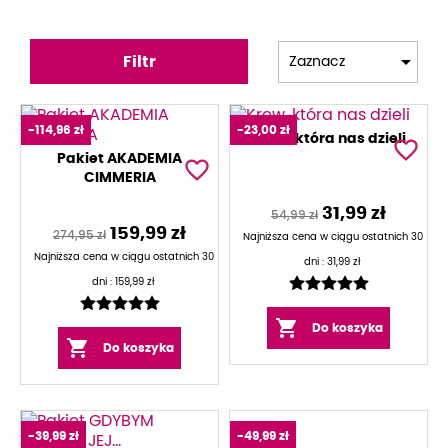

Filtr
Zaznacz
-114,96 zł
-23,00 zł
Krew, która nas dzieli
favorite_border
Pakiet AKADEMIA
favorite_border
CIMMERIA
31,99 zł
54,99 zł
159,99 zł
274,95 zł
Najniższa cena w ciągu ostatnich 30
Najniższa cena w ciągu ostatnich 30
dni :
31,99 zł
dni :
159,99 zł

Do koszyka

Do koszyka
-39,99 zł
-49,99 zł