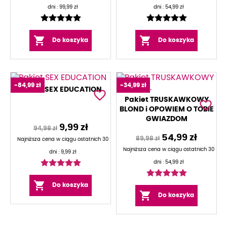
dni :
99,99 zł
dni :
54,99 zł


Do koszyka
Do koszyka
Newsletter
-84,99 zł
-34,99 zł
Bądź na bieżąco z nowościami wydawniczymi!
Pakiet SEX EDUCATION
favorite_border
Pakiet TRUSKAWKOWY
favorite_border
BLOND i OPOWIEM O TOBIE
GWIAZDOM
9,99 zł
94,98 zł
54,99 zł
Akceptuję warunki zawarte w
Polityce prywatności
i
89,98 zł
Najniższa cena w ciągu ostatnich 30
wyrażam zgodę na przetwarzanie moich danych
Najniższa cena w ciągu ostatnich 30
dni :
9,99 zł
osobowych przez Wydawnictwo Otwarte w celu
dni :
54,99 zł
przedstawienia oferty.

Do koszyka

Do koszyka