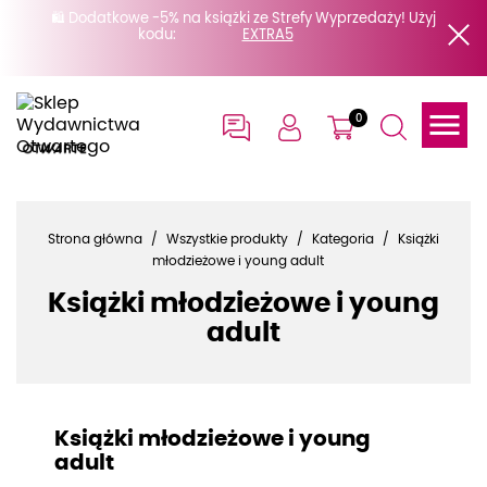
🛍️ Dodatkowe -5% na książki ze Strefy Wyprzedaży! Użyj
kodu:

0
Strona główna
Wszystkie produkty
Kategoria
Książki
młodzieżowe i young adult
Książki młodzieżowe i young
adult
Książki młodzieżowe i young
adult