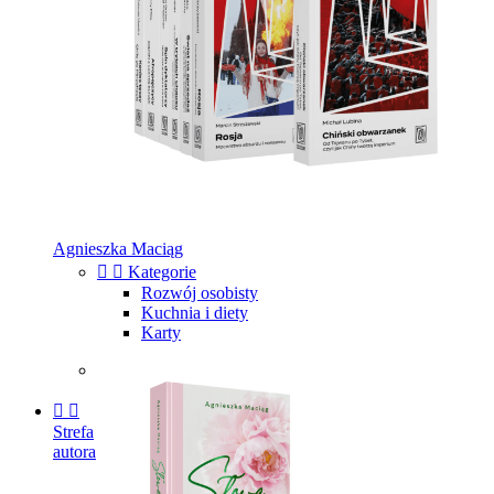
Agnieszka Maciąg


Kategorie
Rozwój osobisty
Kuchnia i diety
Karty


Strefa
autora