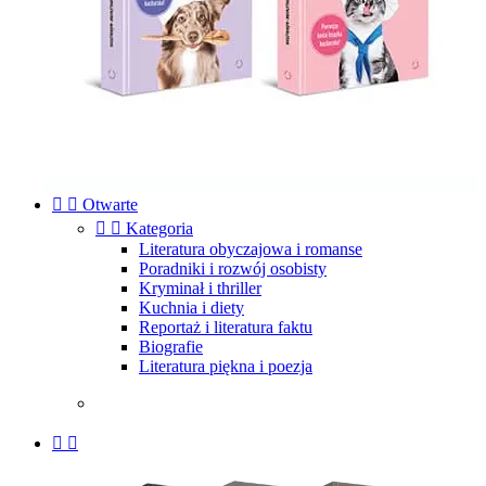


Otwarte


Kategoria
Literatura obyczajowa i romanse
Poradniki i rozwój osobisty
Kryminał i thriller
Kuchnia i diety
Reportaż i literatura faktu
Biografie
Literatura piękna i poezja

