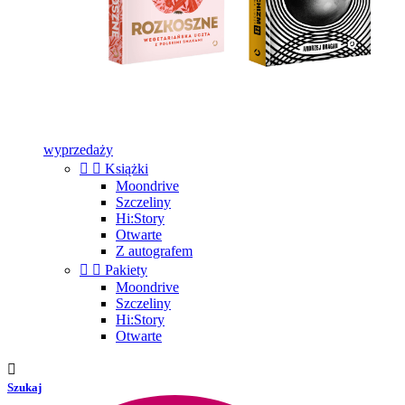
wyprzedaży


Książki
Moondrive
Szczeliny
Hi:Story
Otwarte
Z autografem


Pakiety
Moondrive
Szczeliny
Hi:Story
Otwarte

Szukaj