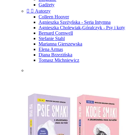
Gadżety


Autorzy
Colleen Hoover
Agnieszka Szeżyńska - Seria Intymna
Agnieszka Cholewiak-Góralczyk - Psy i koty
Bernard Cornwell
Stefanie Stahl
Marianna Gierszewska
Elena Armas
Diana Brzezińska
Tomasz Michniewicz