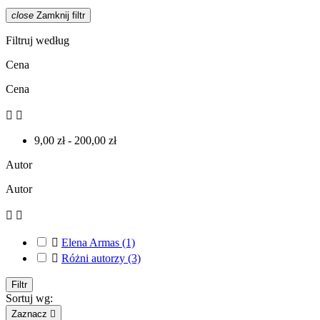
close
Zamknij filtr
Filtruj według
Cena
Cena


9,00 zł - 200,00 zł
Autor
Autor



Elena Armas
(1)

Różni autorzy
(3)
Filtr
Sortuj wg:
Zaznacz
