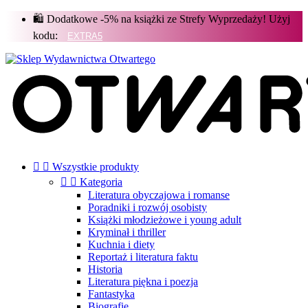
🛍️ Dodatkowe -5% na książki ze Strefy Wyprzedaży! Użyj
kodu:


Wszystkie produkty


Kategoria
Literatura obyczajowa i romanse
Poradniki i rozwój osobisty
Książki młodzieżowe i young adult
Kryminał i thriller
Kuchnia i diety
Reportaż i literatura faktu
Historia
Literatura piękna i poezja
Fantastyka
Biografie