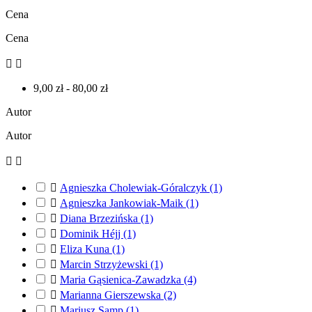
Cena
Cena


9,00 zł - 80,00 zł
Autor
Autor



Agnieszka Cholewiak-Góralczyk
(1)

Agnieszka Jankowiak-Maik
(1)

Diana Brzezińska
(1)

Dominik Héjj
(1)

Eliza Kuna
(1)

Marcin Strzyżewski
(1)

Maria Gąsienica-Zawadzka
(4)

Marianna Gierszewska
(2)

Mariusz Samp
(1)