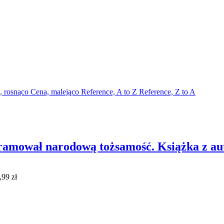
, rosnąco
Cena, malejąco
Reference, A to Z
Reference, Z to A
ramował narodową tożsamość. Książka z a
,99 zł