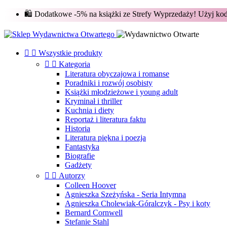
🛍️ Dodatkowe -5% na książki ze Strefy Wyprzedaży! Użyj k


Wszystkie produkty


Kategoria
Literatura obyczajowa i romanse
Poradniki i rozwój osobisty
Książki młodzieżowe i young adult
Kryminał i thriller
Kuchnia i diety
Reportaż i literatura faktu
Historia
Literatura piękna i poezja
Fantastyka
Biografie
Gadżety


Autorzy
Colleen Hoover
Agnieszka Szeżyńska - Seria Intymna
Agnieszka Cholewiak-Góralczyk - Psy i koty
Bernard Cornwell
Stefanie Stahl