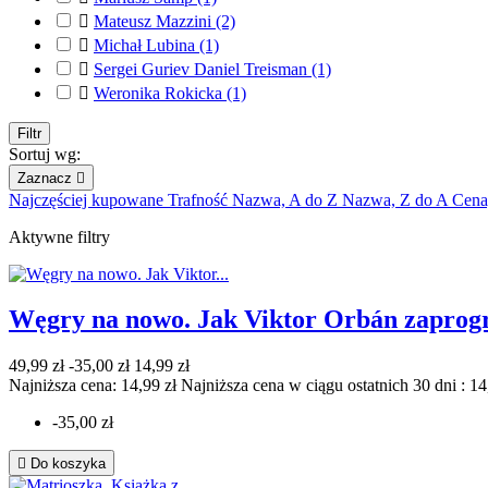

Mateusz Mazzini
(2)

Michał Lubina
(1)

Sergei Guriev Daniel Treisman
(1)

Weronika Rokicka
(1)
Filtr
Sortuj wg:
Zaznacz

Najczęściej kupowane
Trafność
Nazwa, A do Z
Nazwa, Z do A
Cena
Aktywne filtry
Węgry na nowo. Jak Viktor Orbán zaprog
49,99 zł
-35,00 zł
14,99 zł
Najniższa cena: 14,99 zł
Najniższa cena w ciągu ostatnich 30 dni :
14
-35,00 zł

Do koszyka