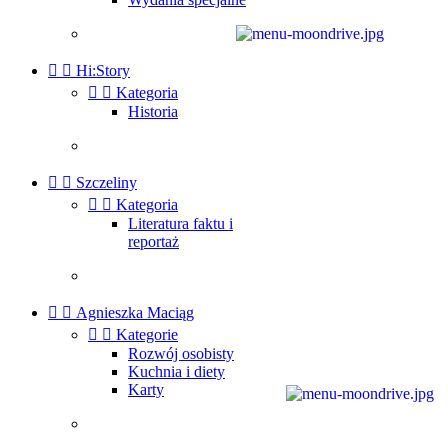


Hi:Story


Kategoria
Historia


Szczeliny


Kategoria
Literatura faktu i
reportaż


Agnieszka Maciąg


Kategorie
Rozwój osobisty
Kuchnia i diety
Karty