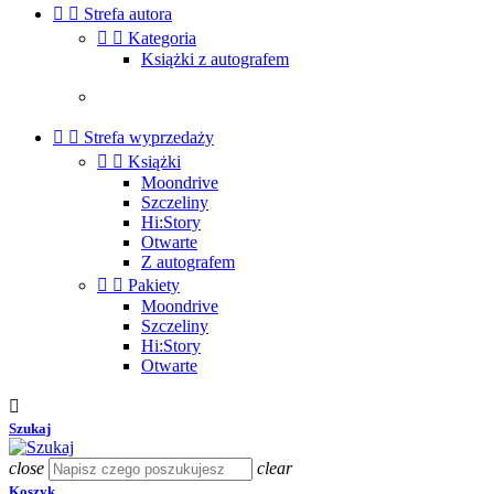


Strefa autora


Kategoria
Książki z autografem


Strefa wyprzedaży


Książki
Moondrive
Szczeliny
Hi:Story
Otwarte
Z autografem


Pakiety
Moondrive
Szczeliny
Hi:Story
Otwarte

Szukaj
close
clear
Koszyk