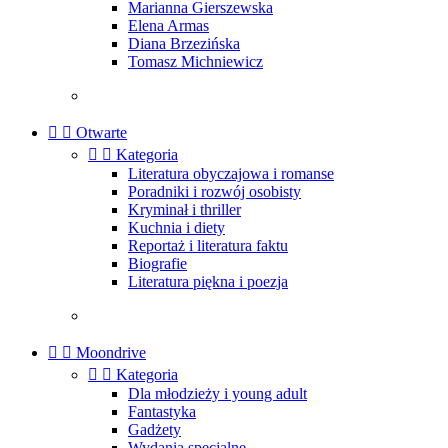
Marianna Gierszewska
Elena Armas
Diana Brzezińska
Tomasz Michniewicz


Otwarte


Kategoria
Literatura obyczajowa i romanse
Poradniki i rozwój osobisty
Kryminał i thriller
Kuchnia i diety
Reportaż i literatura faktu
Biografie
Literatura piękna i poezja


Moondrive


Kategoria
Dla młodzieży i young adult
Fantastyka
Gadżety
Wydania specjalne