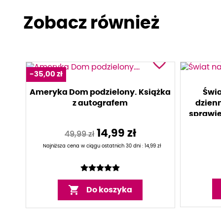
Zobacz również
favorite_border
-35,00 zł
Ameryka Dom podzielony. Książka
Świa
z autografem
dzien
sprawie
14,99 zł
49,99 zł
Najniższa cena w ciągu ostatnich 30 dni :
14,99 zł

Do koszyka