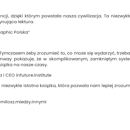
ji, dzięki którym powstała nasza cywilizacja. Ta niezwykła
ynująca lektura.
raphic Polska”
Tymczasem żeby zrozumieć to, co może się wydarzyć, trzeba
onway pokazuje, że w skomplikowanym, zamkniętym syste
książka na nasze czasy.
 i CEO infuture.institute
i niezwykle istotna książka, która pozwala nam lepiej zrozu
@milosz.miedzy.innymi
Newsletter
Bądź na bieżąco z nowośc