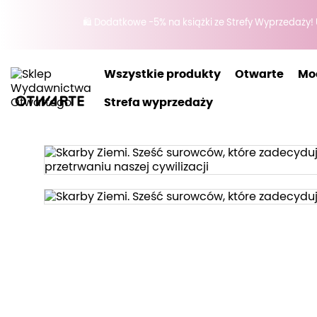
🛍️ Dodatkowe -5% na książki ze Strefy Wyprzedaży!
Wszystkie produkty
Otwarte
Mo
Strefa wyprzedaży