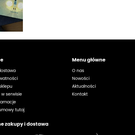
je
Menu główne
 dostawa
O nas
ywatności
Nowości
sklepu
Aktualności
s w serwisie
Kontakt
klamacje
umowy tutaj
e zakupy i dostawa