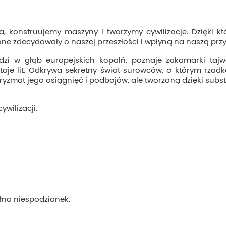
a, konstruujemy maszyny i tworzymy cywilizacje. Dzięki 
to one zdecydowały o naszej przeszłości i wpłyną na naszą przy
zi w głąb europejskich kopalń, poznaje zakamarki tajwa
taje lit. Odkrywa sekretny świat surowców, o którym rzad
ryzmat jego osiągnięć i podbojów, ale tworzoną dzięki subs
ywilizacji.
ełna niespodzianek.