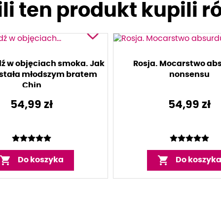
li ten produkt kupili r
favorite_border
Akceptuję warunki zawarte
wyrażam zgodę na przetwarzan
ź w objęciach smoka. Jak
Rosja. Mocarstwo abs
osobowych przez Wydawnictwo 
ostała młodszym bratem
nonsensu
przedstawienia oferty.
Chin
54,99 zł
54,99 zł


Do koszyka
Do koszyk