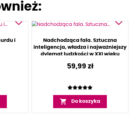
ównież:
favorite_border
favorite_border
 w
Polityce prywatności
i
ie moich danych
urdu i
Nadchodząca fala. Sztuczna
Otwarte w celu
inteligencja, władza i najważniejszy
dylemat ludzkości w XXI wieku
59,99 zł

a
Do koszyka