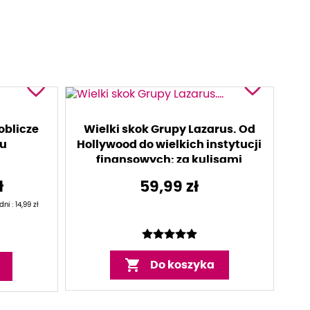
favorite_border
favorite_border
oblicze
Wielki skok Grupy Lazarus. Od
ku
Hollywood do wielkich instytucji
finansowych: za kulisami
cyberwojny Korei Północnej
ł
59,99 zł
ni :
14,99 zł

Do koszyka