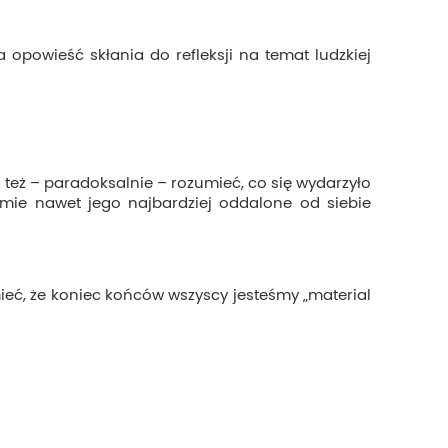
 opowieść skłania do refleksji na temat ludzkiej
 też – paradoksalnie – rozumieć, co się wydarzyło
mie nawet jego najbardziej oddalone od siebie
mieć, że koniec końców wszyscy jesteśmy „material
iami wydawniczymi!