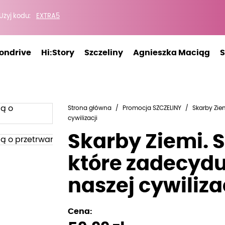
 Użyj kodu:
ondrive
Hi:Story
Szczeliny
Agnieszka Maciąg
S
Strona główna
Promocja SZCZELINY
Skarby Zie
cywilizacji
Skarby Ziemi. 
które zadecydu
naszej cywiliza
Cena: