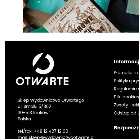
Informac
Płatności i
Polityka pr
Regulamin 
Pliki cookie
Sklep Wydawnictwa Otwartego
Zwroty i re
ul. Smolki 5/302
30-513 Kraków
Odstąp od 
Polska
Bezpieczn
tel/fax:
+48 12 427 12 00
mail:
sklep@wydawnictwootwarte.pl