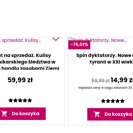
favorite_border
-75,01%
t na sprzedaż. Kulisy
Spin dyktatorzy. Nowe 
nikarskiego śledztwa w
tyranii w XXI wie
 handlu zasobami Ziemi
59,99 zł
14,99 z
59,99 zł
Najniższa cena w ciągu ostatnich 30 d


Do koszyka
Do koszyka