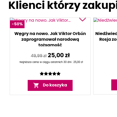
Klienci którzy zakupi
favorite_border
-50%
Węgry na nowo. Jak Viktor Orbán
Niedźwied
zaprogramował narodową
Rosja z
tożsamość
25,00 zł
49,99 zł
Najniższa cena w ciągu ostatnich 30 dni :
25,00 zł

Do koszyka