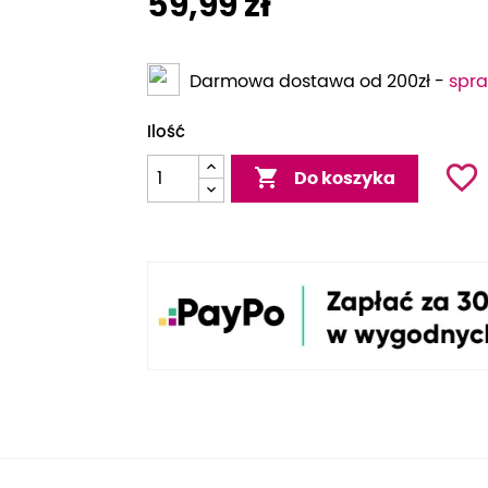
59,99 zł
Darmowa dostawa od 200zł -
spra
Ilość
favorite_border

Do koszyka