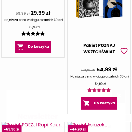
29,99 zł
59,99 zł
Najniższa cena w ciągu ostatnich 30 dni :
29,99 zł

Pakiet POZNAJ
Do koszyka
favorite_border
WSZECHŚWIAT
54,99 zł
99,98 zł
Najniższa cena w ciągu ostatnich 30 dni :
54,99 zł

Do koszyka
Newsletter
Bądź na bieżąco z nowościami wydawniczymi!
-59,98 zł
-44,98 zł