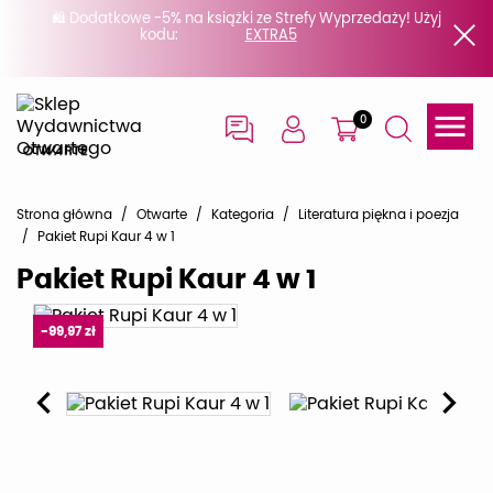
🛍️ Dodatkowe -5% na książki ze Strefy Wyprzedaży! Użyj
kodu:

0
Strona główna
Otwarte
Kategoria
Literatura piękna i poezja
Pakiet Rupi Kaur 4 w 1
Pakiet Rupi Kaur 4 w 1
-99,97 zł

