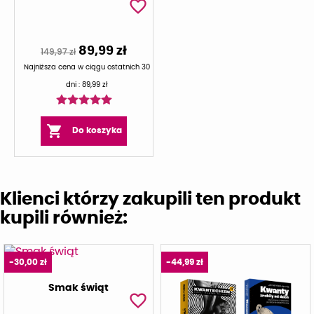
favorite_border
89,99 zł
149,97 zł
Najniższa cena w ciągu ostatnich 30
dni :
89,99 zł

Do koszyka
Klienci którzy zakupili ten produkt
kupili również:
-30,00 zł
-44,99 zł
Smak świąt
favorite_border