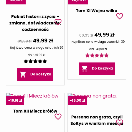
Tom XI Wojna wilka
favorite_border
Pakiet historii z życia –
favorite_border
zmiana, doświadczenie,
codzienność
49,99 zł
69,99 zł
49,99 zł
99,98 zł
Najniższa cena w ciągu ostatnich 30
Najniższa cena w ciągu ostatnich 30
dni :
49,99 zł
dni :
49,99 zł

Do koszyka

Do koszyka
-19,91 zł
-15,00 zł
Tom XII Miecz królów
favorite_border
Persona non grata, czyli
favorite_border
Sołtys w wielkim mieście