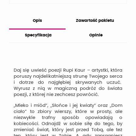
Opis
Zawartość pakietu
Specyfikacja
Opinie
Daj się uwieść poezji Rupi Kaur – artystki, która
poruszy najdelikatniejszą strunę Twojego serca
i dotrze do najgłębiej skrywanych uczuć.
Wyrusz z nią w magiczną podróż do świata
poezji, z której nie zechcesz powrócić.
„Mleko i miód”, „Słońce i jej kwiaty” oraz „Dom
ciało” to zbiory wierszy, które w prosty, ale
niezwykle trafny sposób opowiadają o
kobiecości. Odnajdź w sobie siłę do tego, by
zmieniać świat, który jest przed Tobą, ale też
ten, który jest w Tobie. A gdy zapragniesz