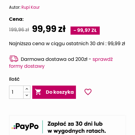
Autor:
Rupi Kaur
Cena:
99,99 zł
199,96 zł
- 99,97 ZŁ
Najniższa cena w ciągu ostatnich 30 dni :
99,99 zł
Darmowa dostawa od 200zł -
sprawdź
formy dostawy
Ilość
favorite_border

Do koszyka