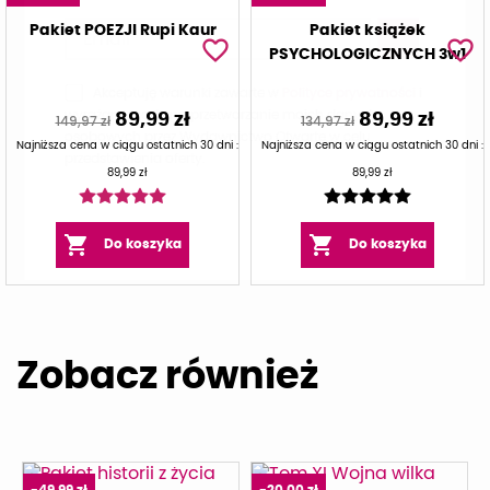
Pakiet POEZJI Rupi Kaur
Pakiet książek
favorite_border
favorite_border
PSYCHOLOGICZNYCH 3w1
Akceptuję warunki zawarte w
Polityce prywatności
i
wyrażam zgodę na przetwarzanie moich danych
89,99 zł
89,99 zł
149,97 zł
134,97 zł
osobowych przez Wydawnictwo Otwarte w celu
Najniższa cena w ciągu ostatnich 30 dni :
Najniższa cena w ciągu ostatnich 30 dni :
przedstawienia oferty.
89,99 zł
89,99 zł


Do koszyka
Do koszyka
Zobacz również
-49,99 zł
-20,00 zł