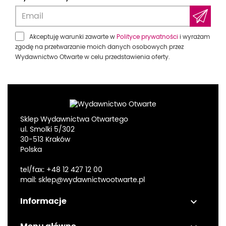
Akceptuję warunki zawarte w
Polityce prywatności
i wyrażam
zgodę na przetwarzanie moich danych osobowych przez
Wydawnictwo Otwarte w celu przedstawienia oferty.
Sklep Wydawnictwa Otwartego
ul. Smolki 5/302
30-513 Kraków
Polska
tel/fax:
+48 12 427 12 00
mail:
sklep@wydawnictwootwarte.pl

Informacje