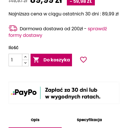
89,99 zł
149,97 zł
- 59,98 ZŁ
Najniższa cena w ciągu ostatnich 30 dni :
89,99 zł
Darmowa dostawa od 200zł -
sprawdź
formy dostawy
Ilość
favorite_border

Do koszyka
Opis
Specyfikacja