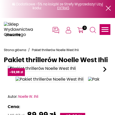
🛍️ Dodatkowe -5% na książki ze Strefy Wyprzedaży! Użyj
kodu:

0
Strona główna
Pakiet thrillerów Noelle West Ihli
Pakiet thrillerów Noelle West Ihli


-59,98 zł
Autor:
Noelle W. Ihli
Cena: