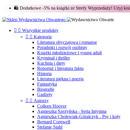
🛍️ Dodatkowe -5% na książki ze Strefy Wyprzedaży! Użyj k


Wszystkie produkty


Kategoria
Literatura obyczajowa i romanse
Poradniki i rozwój osobisty
Książki młodzieżowe i young adult
Kryminał i thriller
Kuchnia i diety
Reportaż i literatura faktu
Historia
Literatura piękna i poezja
Fantastyka
Biografie
Gadżety


Autorzy
Colleen Hoover
Agnieszka Szeżyńska - Seria Intymna
Agnieszka Cholewiak-Góralczyk - Psy i koty
Bernard Cornwell
Stefanie Stahl