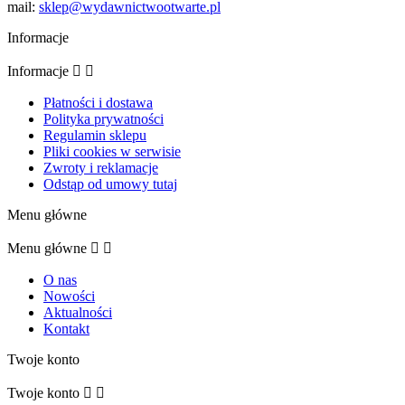
mail:
sklep@wydawnictwootwarte.pl
Informacje
Informacje


Płatności i dostawa
Polityka prywatności
Regulamin sklepu
Pliki cookies w serwisie
Zwroty i reklamacje
Odstąp od umowy tutaj
Menu główne
Menu główne


O nas
Nowości
Aktualności
Kontakt
Twoje konto
Twoje konto

