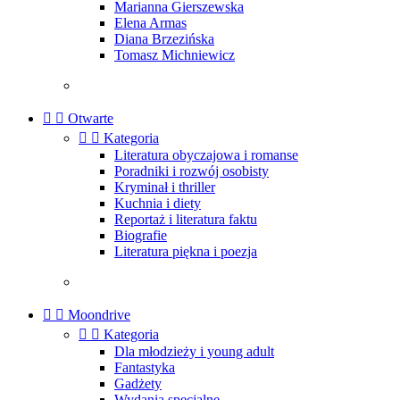
Marianna Gierszewska
Elena Armas
Diana Brzezińska
Tomasz Michniewicz


Otwarte


Kategoria
Literatura obyczajowa i romanse
Poradniki i rozwój osobisty
Kryminał i thriller
Kuchnia i diety
Reportaż i literatura faktu
Biografie
Literatura piękna i poezja


Moondrive


Kategoria
Dla młodzieży i young adult
Fantastyka
Gadżety
Wydania specjalne