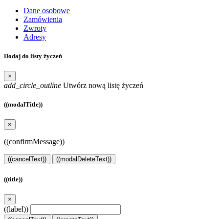
Dane osobowe
Zamówienia
Zwroty
Adresy
Dodaj do listy życzeń
×
add_circle_outline
Utwórz nową listę życzeń
((modalTitle))
×
((confirmMessage))
((cancelText))
((modalDeleteText))
((title))
×
((label))