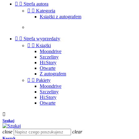


Strefa autora


Kategoria
Książki z autografem


Strefa wyprzedaży


Książki
Moondrive
Szczeliny
Hi:Story
Otwarte
Z autografem


Pakiety
Moondrive
Szczeliny
Hi:Story
Otwarte

Szukaj
close
clear
Koszyk