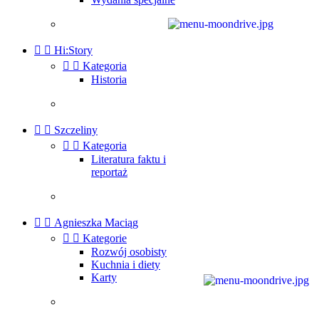


Hi:Story


Kategoria
Historia


Szczeliny


Kategoria
Literatura faktu i
reportaż


Agnieszka Maciąg


Kategorie
Rozwój osobisty
Kuchnia i diety
Karty