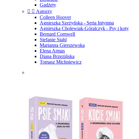
Gadżety


Autorzy
Colleen Hoover
Agnieszka Szeżyńska - Seria Intymna
Agnieszka Cholewiak-Góralczyk - Psy i koty
Bernard Cornwell
Stefanie Stahl
Marianna Gierszewska
Elena Armas
Diana Brzezińska
Tomasz Michniewicz