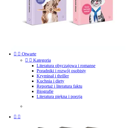


Otwarte


Kategoria
Literatura obyczajowa i romanse
Poradniki i rozwój osobisty
Kryminał i thriller
Kuchnia i diety
Reportaż i literatura faktu
Biografie
Literatura piękna i poezja

