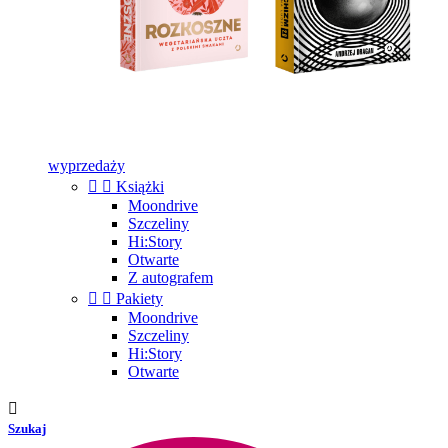
wyprzedaży


Książki
Moondrive
Szczeliny
Hi:Story
Otwarte
Z autografem


Pakiety
Moondrive
Szczeliny
Hi:Story
Otwarte

Szukaj