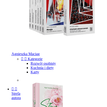
Agnieszka Maciąg


Kategorie
Rozwój osobisty
Kuchnia i diety
Karty


Strefa
autora