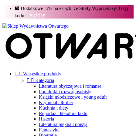
🛍️ Dodatkowe -5% na książki ze Strefy Wyprzedaży! Użyj
kodu:


Wszystkie produkty


Kategoria
Literatura obyczajowa i romanse
Poradniki i rozwój osobisty
Książki młodzieżowe i young adult
Kryminał i thriller
Kuchnia i diety
Reportaż i literatura faktu
Historia
Literatura piękna i poezja
Fantastyka
Biografie